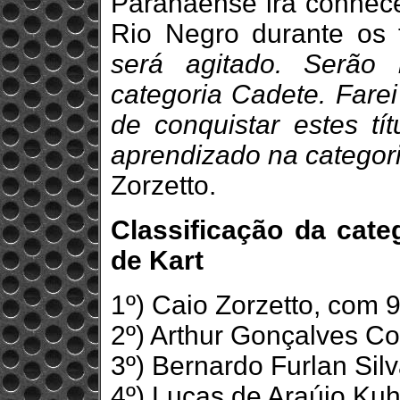
Paranaense irá conhece
Rio Negro durante os 
será agitado. Serão 
categoria Cadete. Farei
de conquistar estes tí
aprendizado na categor
Zorzetto.
Classificação da cat
de Kart
1º) Caio Zorzetto, com 
2º) Arthur Gonçalves Co
3º) Bernardo Furlan Silv
4º) Lucas de Araújo Kuh