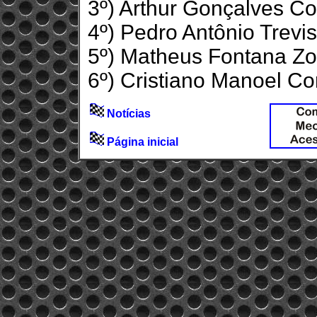
3º) Arthur Gonçalves Co
4º) Pedro Antônio Trevis
5º) Matheus Fontana Zor
6º) Cristiano Manoel C
Notícias
Página inicial