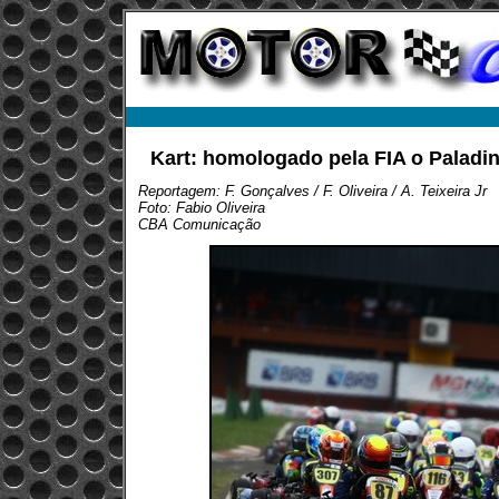
Kart: homologado pela FIA o Paladino
Reportagem: F. Gonçalves / F. Oliveira / A. Teixeira Jr
Foto: Fabio Oliveira
CBA Comunicação