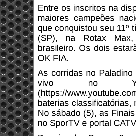
Entre os inscritos na dis
maiores campeões nacio
que conquistou seu 11º t
(SP), na Rotax Max,
brasileiro. Os dois est
OK FIA.
As corridas no Paladin
vivo no Y
(https://www.youtube.
baterias classificatórias,
No sábado (5), as Finai
no SporTV e portal CAT