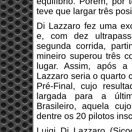
equilíbrio. Porém, por 
teve que largar três pos
Di Lazzaro fez uma exce
e, com dez ultrapass
segunda corrida, parti
mineiro superou três c
lugar. Assim, após a
Lazzaro seria o quarto 
Pré-Final, cujo resul
largada para a últi
Brasileiro, aquela cu
dentre os 20 pilotos insc
Luigi Di Lazzaro (Sico