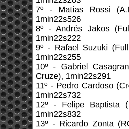
1min22s203
7º - Matías Rossi (A.Ma
1min22s526
8º - Andrés Jakos (Full
1min22s222
9º - Rafael Suzuki (Ful
1min22s255
10º - Gabriel Casagrand
Cruze), 1min22s291
11º - Pedro Cardoso (Cr
1min22s732
12º - Felipe Baptista 
1min22s832
13º - Ricardo Zonta (RC