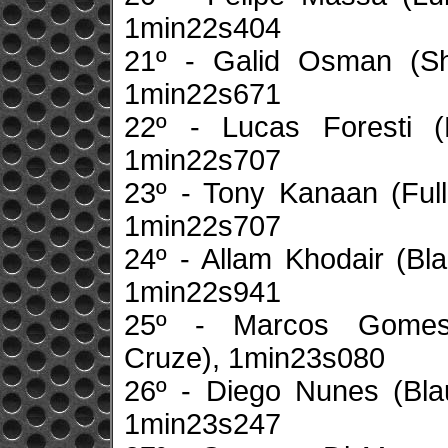
1min22s404
21º - Galid Osman (She
1min22s671
22º - Lucas Foresti (
1min22s707
23º - Tony Kanaan (Full
1min22s707
24º - Allam Khodair (Bl
1min22s941
25º - Marcos Gomes (
Cruze), 1min23s080
26º - Diego Nunes (Blau
1min23s247