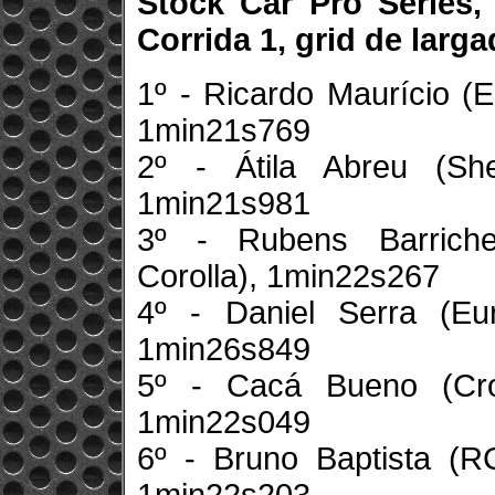
Stock Car Pro Series,
Corrida 1, grid de larga
1º - Ricardo Maurício (
1min21s769
2º - Átila Abreu (She
1min21s981
3º - Rubens Barrichel
Corolla), 1min22s267
4º - Daniel Serra (Eu
1min26s849
5º - Cacá Bueno (Cro
1min22s049
6º - Bruno Baptista (RC