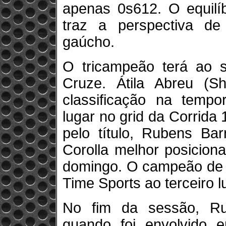
apenas 0s612. O equilíb
traz a perspectiva de 
gaúcho.
O tricampeão terá ao se
Cruze. Átila Abreu (S
classificação na temp
lugar no grid da Corrida
pelo título, Rubens Bar
Corolla melhor posiciona
domingo. O campeão de 2
Time Sports ao terceiro lu
No fim da sessão, Ru
quando foi envolvido 