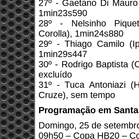
27º - Gaetano Di Mauro 
1min23s590
28º - Nelsinho Pique
Corolla), 1min24s880
29º - Thiago Camilo (Ip
1min29s447
30º - Rodrigo Baptista 
excluído
31º - Tuca Antoniazi (
Cruze), sem tempo
Programação em Santa 
Domingo, 25 de setembr
09h50 – Copa HB20 – Corr