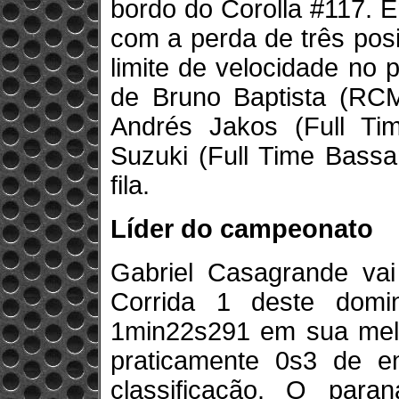
bordo do Corolla #117. En
com a perda de três posi
limite de velocidade no p
de Bruno Baptista (RCM 
Andrés Jakos (Full Tim
Suzuki (Full Time Bassa
fila.
Líder do campeonato
Gabriel Casagrande vai
Corrida 1 deste domi
1min22s291 em sua mel
praticamente 0s3 de en
classificação. O para