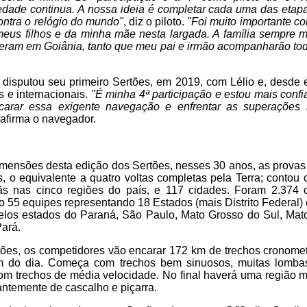
iedade continua. A nossa ideia é completar cada uma das etap
ontra o relógio do mundo"
, diz o piloto.
"Foi muito importante c
eus filhos e da minha mãe nesta largada. A família sempre m
eram em Goiânia, tanto que meu pai e irmão acompanharão todo
 disputou seu primeiro Sertões, em 2019, com Lélio e, desde 
 e internacionais.
"É minha 4ª participação e estou mais conf
carar essa exigente navegação e enfrentar as superações
afirma o navegador.
imensões desta edição dos Sertões, nesses 30 anos, as provas
, o equivalente a quatro voltas completas pela Terra; conto
iãs nas cinco regiões do país, e 117 cidades. Foram 2.374
 55 equipes representando 18 Estados (mais Distrito Federal)
pelos estados do Paraná, São Paulo, Mato Grosso do Sul, Mato
Pará.
tões, os competidores vão encarar 172 km de trechos cronomet
m do dia. Começa com trechos bem sinuosos, muitas lomba
com trechos de média velocidade. No final haverá uma região 
ntemente de cascalho e piçarra.