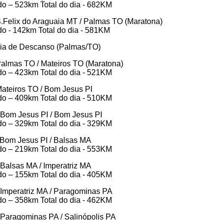
o – 523km Total do dia - 682KM
S.Felix do Araguaia MT / Palmas TO (Maratona)
o - 142km Total do dia - 581KM
ia de Descanso (Palmas/TO)
Palmas TO / Mateiros TO (Maratona)
o – 423km Total do dia - 521KM
Mateiros TO / Bom Jesus PI
o – 409km Total do dia - 510KM
 Bom Jesus PI / Bom Jesus PI
o – 329km Total do dia - 329KM
 Bom Jesus PI / Balsas MA
o – 219km Total do dia - 553KM
 Balsas MA / Imperatriz MA
o – 155km Total do dia - 405KM
 Imperatriz MA / Paragominas PA
o – 358km Total do dia - 462KM
 Paragominas PA / Salinópolis PA