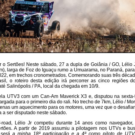
o Sertões! Neste sábado, 27 a dupla de Goiânia / GO, Lélio 
am), larga de Foz do Iguaçu rumo a Umuarama, no Paraná, para
022, em trechos cronometrados. Comemorando suas três década
sil, o roteiro desta edição irá percorrer as cinco regiões d
até Salinópolis / PA, local da chegada em 10/9.
la UTV3 com um Can-Am Maverick X3 e, disputou na sexta-f
argada para o primeiro dia do rali. No trecho de 7km, Lélio / M
penas um aquecimento para os motores, uma vez que o desafia
 a ser disputado neste sábado.
f-road, Lélio Jr competiu durante 14 anos como navegador,
ertões. A partir de 2019 assumiu a pilotagem nos UTVs e bus
 será a minha 18ª participação e a 4ª como piloto de UTV