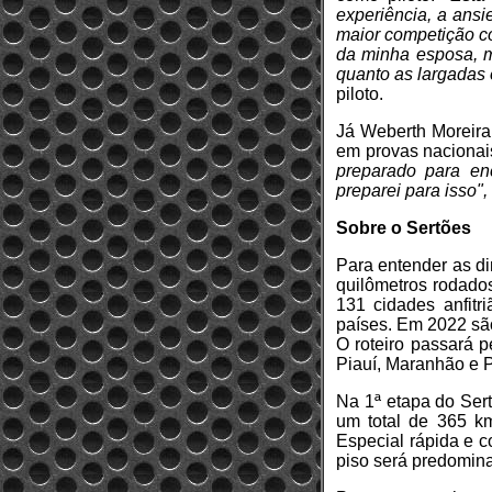
experiência, a ans
maior competição c
da minha esposa, m
quanto as largadas 
piloto.
Já Weberth Moreira
em provas nacionais
preparado para en
preparei para isso",
Sobre o Sertões
Para entender as d
quilômetros rodados
131 cidades anfitr
países. Em 2022 são
O roteiro passará 
Piauí, Maranhão e 
Na 1ª etapa do Ser
um total de 365 k
Especial rápida e 
piso será predomina