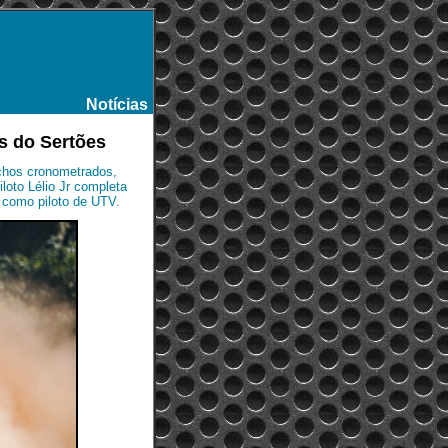
Notícias
-
as do Sertões
chos cronometrados,
iloto Lélio Jr completa
ª como piloto de UTV.