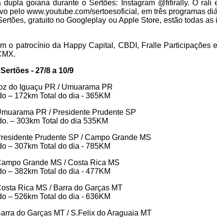
upla goiana durante o Sertões: Instagram @fifirally. O rali
 pelo www.youtube.com/sertoesoficial, em três programas diá
ertões, gratuito no Googleplay ou Apple Store, estão todas as
em o patrocínio da Happy Capital, CBDI, Fralle Participações
CMX.
Sertões - 27/8 a 10/9
 Foz do Iguaçu PR / Umuarama PR
o – 172km Total do dia - 365KM
 Umuarama PR / Presidente Prudente SP
o. – 303km Total do dia 535KM
 Presidente Prudente SP / Campo Grande MS
o – 307km Total do dia - 785KM
 Campo Grande MS / Costa Rica MS
o – 382km Total do dia - 477KM
Costa Rica MS / Barra do Garças MT
o – 526km Total do dia - 636KM
Barra do Garças MT / S.Felix do Araguaia MT