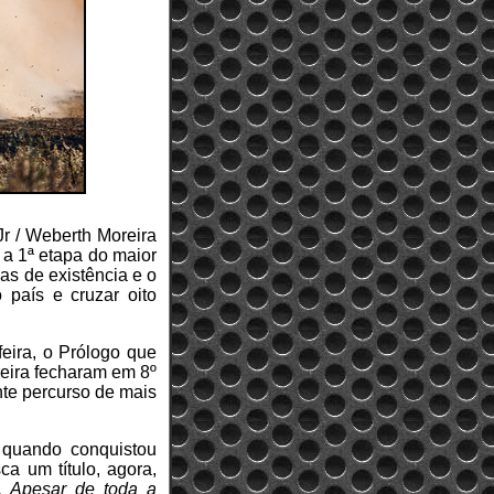
Jr / Weberth Moreira
 a 1ª etapa do maior
s de existência e o
o país e cruzar oito
eira, o Prólogo que
oreira fecharam em 8º
nte percurso de mais
 quando conquistou
ca um título, agora,
. Apesar de toda a