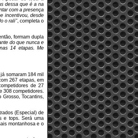
as dessa que é a na
ontar com a presença
e incentivou, desde
 o rali"
, completa o
então, formam dupla
iante do que nunca e
 nas 14 etapas. Me
 já somaram 184 mil
u com 267 etapas, em
 competidores de 27
 e 308 competidores.
 Grosso, Tocantins,
rados (Especial) de
s e tops. Será uma
mais montanhosa e o