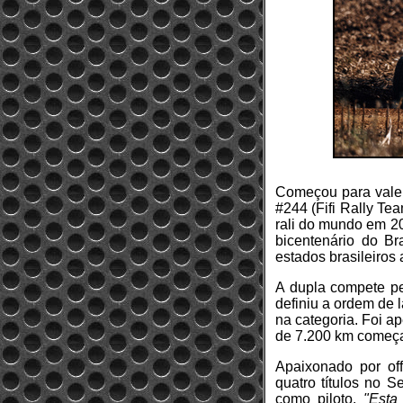
Começou para valer 
#244 (Fifi Rally Te
rali do mundo em 2
bicentenário do Bra
estados brasileiros 
A dupla compete pe
definiu a ordem de l
na categoria. Foi a
de 7.200 km começa
Apaixonado por of
quatro títulos no S
como piloto.
"Esta