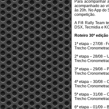
Para acompanhar a d
acompanhado ao vivo
às 20h. No App do S
competição.
A Fifi Rally Team t
DSX, Tecmidia e K
Roteiro 30ª edição 
1ª etapa – 27/08 -
Trecho Cronometrad
2ª etapa – 28/08 –
Trecho Cronometrad
3ª etapa – 29/08 –
Trecho Cronometrad
4ª etapa – 30/08 –
Trecho Cronometrad
5ª etapa – 31/08 – 
Trecho Cronometrad
6ª etapa – 01/09 – 