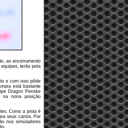
to, ao encerramento
equipes, terão pela
to e com isso pôde
Câmara está bastante
uipe Dragon Penske
u na nona posição
tes. Como a pista é
ara seus carros. Por
ção nos simuladores
do.