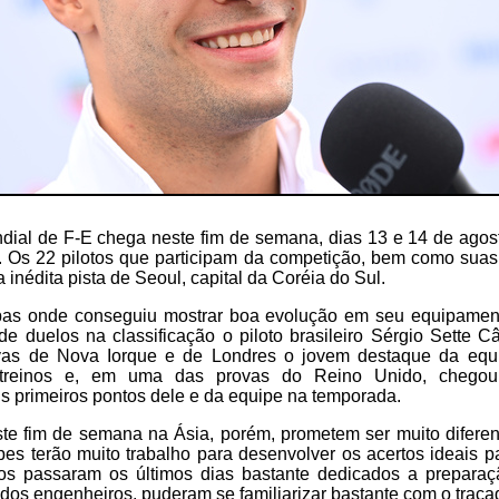
al de F-E chega neste fim de semana, dias 13 e 14 de agos
 Os 22 pilotos que participam da competição, bem como suas 
a inédita pista de Seoul, capital da Coréia do Sul.
pas onde conseguiu mostrar boa evolução em seu equipamen
de duelos na classificação o piloto brasileiro Sérgio Sette 
ovas de Nova Iorque e de Londres o jovem destaque da eq
r treinos e, em uma das provas do Reino Unido, chego
s primeiros pontos dele e da equipe na temporada.
ste fim de semana na Ásia, porém, prometem ser muito diferen
es terão muito trabalho para desenvolver os acertos ideais p
otos passaram os últimos dias bastante dedicados a prepara
 dos engenheiros, puderam se familiarizar bastante com o traça