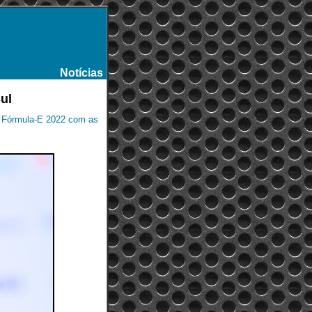
Notícias
-
ul
e Fórmula-E 2022 com as