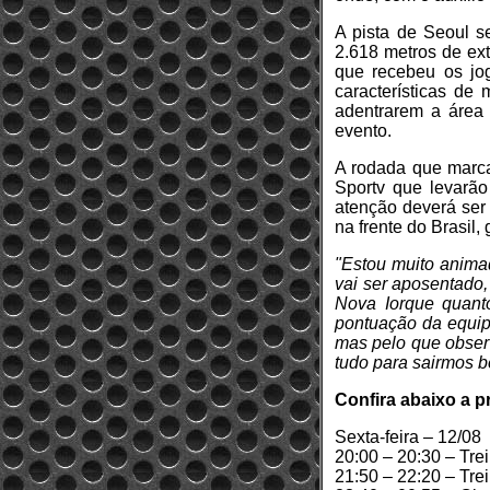
A pista de Seoul s
2.618 metros de ex
que recebeu os jo
características de
adentrarem a área 
evento.
A rodada que marcar
Sportv que levarão
atenção deverá ser
na frente do Brasil,
"Estou muito anima
vai ser aposentado,
Nova Iorque quant
pontuação da equipe
mas pelo que observ
tudo para sairmos b
Confira abaixo a pr
Sexta-feira – 12/08
20:00 – 20:30 – Tre
21:50 – 22:20 – Tre