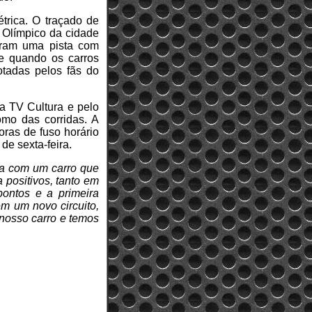
trica. O traçado de
 Olímpico da cidade
aram uma pista com
re quando os carros
otadas pelos fãs do
la TV Cultura e pelo
omo das corridas. A
ras de fuso horário
de sexta-feira.
da com um carro que
 positivos, tanto em
ontos e a primeira
em um novo circuito,
 nosso carro e temos