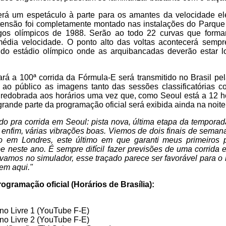
erá um espetáculo à parte para os amantes da velocidade elé
tensão foi completamente montado nas instalações do Parque
gos olímpicos de 1988. Serão ao todo 22 curvas que form
 média velocidade. O ponto alto das voltas acontecerá semp
do estádio olímpico onde as arquibancadas deverão estar l
á a 100ª corrida da Fórmula-E será transmitido no Brasil pe
 ao público as imagens tanto das sessões classificatórias c
 redobrada aos horários uma vez que, como Seoul está a 12 ho
 grande parte da programação oficial será exibida ainda na noite 
do pra corrida em Seoul: pista nova, última etapa da tempora
 enfim, várias vibrações boas. Viemos de dois finais de semana
o em Londres, este último em que garanti meus primeiros p
 neste ano. É sempre difícil fazer previsões de uma corrida 
amos no simulador, esse traçado parece ser favorável para o
em aqui."
ogramação oficial (Horários de Brasília):
ino Livre 1 (YouTube F-E)
ino Livre 2 (YouTube F-E)