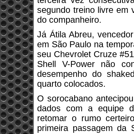
terceira vez consecuti
segundo treino livre em 
do companheiro.
Já Átila Abreu, vencedo
em São Paulo na tempora
seu Chevrolet Cruze #51
Shell V-Power não con
desempenho do shakedo
quarto colocados.
O sorocabano antecipou 
dados com a equipe d
retomar o rumo certeir
primeira passagem da S