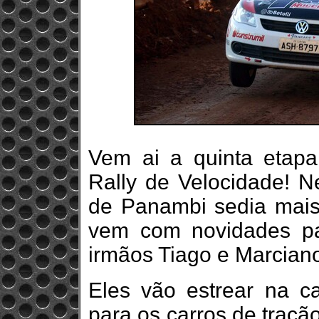
Vem ai a quinta eta
Rally de Velocidade! N
de Panambi sedia mais
vem com novidades pa
irmãos Tiago e Marcian
Eles vão estrear na ca
para os carros de traçã