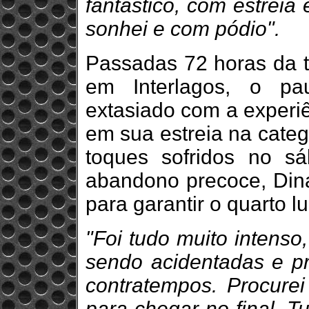
fantástico, com estrei
sonhei e com pódio".
Passadas 72 horas da t
em Interlagos, o pau
extasiado com a experiê
em sua estreia na categ
toques sofridos no s
abandono precoce, Dina
para garantir o quarto l
"Foi tudo muito intenso
sendo acidentadas e pr
contratempos. Procurei
para chegar no final. T