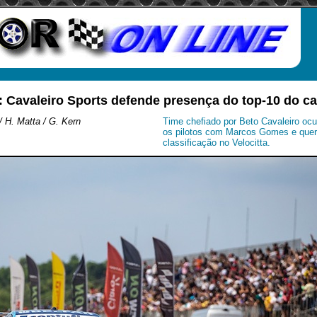
: Cavaleiro Sports defende presença do top-10 do 
 H. Matta / G. Kern
Time chefiado por Beto Cavaleiro ocu
os pilotos com Marcos Gomes e quer
classificação no Velocitta.