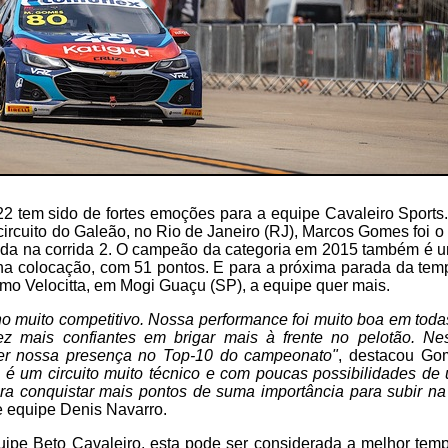
2 tem sido de fortes emoções para a equipe Cavaleiro Sports.
circuito do Galeão, no Rio de Janeiro (RJ), Marcos Gomes foi o 
ada na corrida 2. O campeão da categoria em 2015 também é 
a colocação, com 51 pontos. E para a próxima parada da temp
mo Velocitta, em Mogi Guaçu (SP), a equipe quer mais.
 muito competitivo. Nossa performance foi muito boa em todas
z mais confiantes em brigar mais à frente no pelotão. Ne
er nossa presença no Top-10 do campeonato"
, destacou G
 é um circuito muito técnico e com poucas possibilidades de
ra conquistar mais pontos de suma importância para subir na
 equipe Denis Navarro.
uipe Beto Cavaleiro, esta pode ser considerada a melhor tem