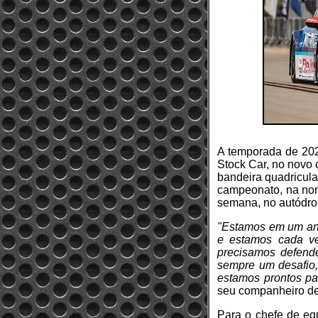
A temporada de 202
Stock Car, no novo 
bandeira quadricul
campeonato, na non
semana, no autódro
"Estamos em um ano
e estamos cada ve
precisamos defend
sempre um desafio,
estamos prontos pa
seu companheiro de
Para o chefe de eq