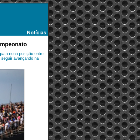
Notícias
-
campeonato
pa a nona posição entre
 seguir avançando na