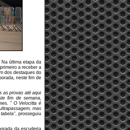
 Na última etapa da
primeiro a receber a
um dos destaques do
orada, neste fim de
 as provas até aqui
ste fim de semana,
omes.
" O Velocitta é
 ultrapassagem, mas
 tabela"
, prosseguiu
porada da escuderia