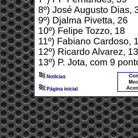
8º) José Augusto Dias, 
9º) Djalma Pivetta, 26
10º) Felipe Tozzo, 18
11º) Fabiano Cardoso, 
12º) Ricardo Alvarez, 1
13º) P. Jota, com 9 pont
Notícias
Página inicial