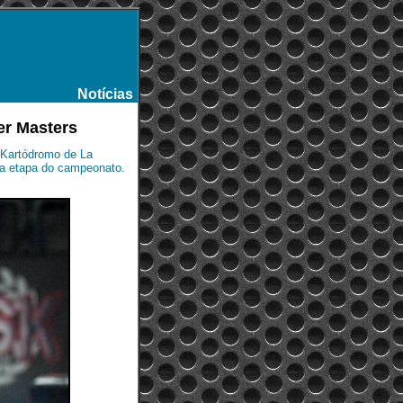
Notícias
-
er Masters
o Kartódromo de La
ra etapa do campeonato.