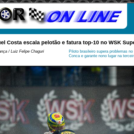
uel Costa escala pelotão e fatura top-10 no WSK Sup
nça / Luiz Felipe Chaguri
Piloto brasileiro supera problemas n
Conca e garante nono lugar na tercei