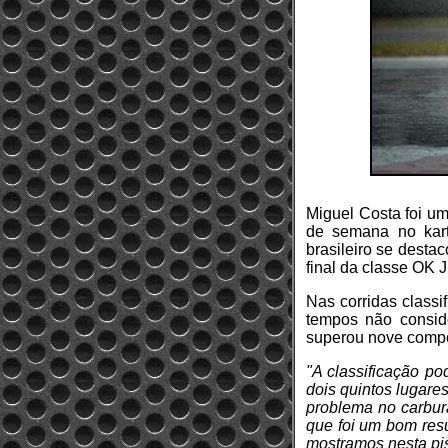
Miguel Costa foi um
de semana no kart
brasileiro se desta
final da classe OK 
Nas corridas classi
tempos não conside
superou nove compe
"A classificação po
dois quintos lugare
problema no carbur
que foi um bom res
mostramos nesta pi