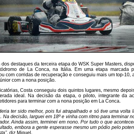
 dos destaques da terceira etapa do WSK Super Masters, dispu
ódromo de La Conca, na Itália. Em uma etapa marcada pe
cou com corridas de recuperação e conseguiu mais um top-10, a
Júnior com a nona posição.
ficatórias, Costa conseguiu dois quintos lugares, mesmo dep
rada ideal. Na decisão da etapa, o piloto, integrante da 
tidores para terminar com a nona posição em La Conca.
deria ter sido melhor, pois fui atrapalhado e só tive uma volta
s. Na decisão, larguei em 18º e vinha com ritmo para terminar n
ador. Ainda assim, terminei em nono. Por tudo o que acontece
ultado, embora a gente esperasse mesmo um pódio pelo potenc
sta"
, diz Miguel.