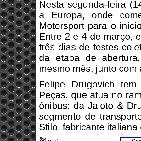
Nesta segunda-feira (14
a Europa, onde com
Motorsport para o iníc
Entre 2 e 4 de março, e
três dias de testes col
da etapa de abertur
mesmo mês, junto com 
Felipe Drugovich tem
Peças, que atua no ra
ônibus; da Jaloto & Dr
segmento de transporte
Stilo, fabricante italian