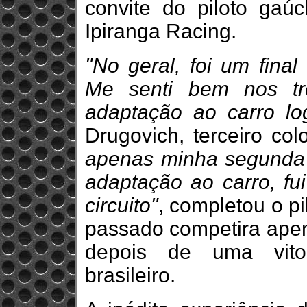
convite do piloto ga
Ipiranga Racing.
"No geral, foi um final
Me senti bem nos tr
adaptação ao carro log
Drugovich, terceiro col
apenas minha segunda 
adaptação ao carro, f
circuito"
, completou o p
passado competira ape
depois de uma vitor
brasileiro.