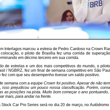
em Interlagos marcou a estreia de Pedro Cardoso na Crown Rac
 colocação, o piloto de Brasília fez uma corrida de superaçã
terminando em décimo terceiro em sua corrida.
o de estrelas e um dos mais competitivos do mundo, o pilot
sil / NGBRZ, fez um final de semana competitivo em São Paul
e fez com que seu desempenho tivesse um saldo positivo.
 de semana com a equipe Crown foi positivo. Apesar de não ter
ro, isso prejudicou um pouco nossa classificação. Porém, con
as as posições na pista. Muito bom começar o ano pontuando, 
lhar mais, para andar na frente.
Stock Car Pro Series será no dia 20 de março, no Autódromo 