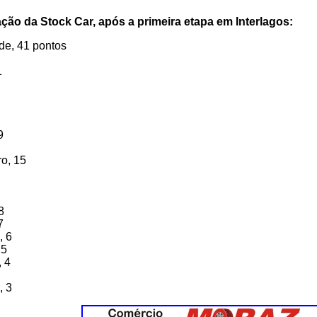
cação da Stock Car, após a primeira etapa em Interlagos:
de, 41 pontos
1
9
o, 15
8
7
, 6
 5
, 4
, 3