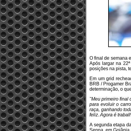
O final de semana 
Após largar na 22ª
posições na pista, 
Em um grid rechead
BRB / Progamer Bra
determinação, o qu
"Meu primeiro final
para evoluir o car
raça, ganhando tod
feliz. Agora é traba
A segunda etapa da 
Senna, em Goiânia.