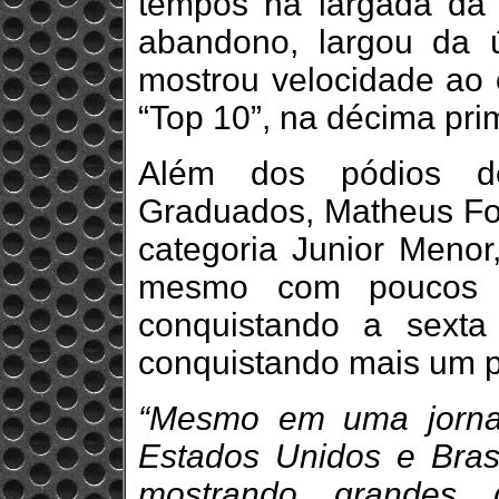
tempos na largada da 
abandono, largou da úl
mostrou velocidade ao 
“Top 10”, na décima pri
Além dos pódios de
Graduados, Matheus For
categoria Junior Meno
mesmo com poucos tr
conquistando a sexta
conquistando mais um p
“Mesmo em uma jornad
Estados Unidos e Bras
mostrando grandes d