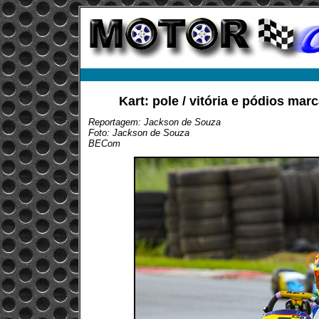
Kart: pole / vitória e pódios ma
Reportagem: Jackson de Souza
Foto: Jackson de Souza
BECom