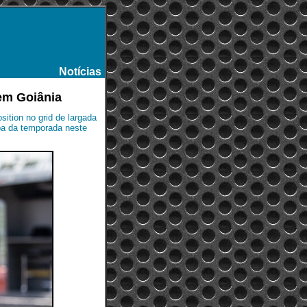
Notícias
-
em Goiânia
sition no grid de largada
pa da temporada neste