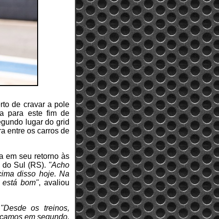
to de cravar a pole
a para este fim de
gundo lugar do grid
a entre os carros de
a em seu retorno às
z do Sul (RS).
"Acho
cima disso hoje. Na
 está bom"
, avaliou
.
"Desde os treinos,
 Ficamos em segundo,