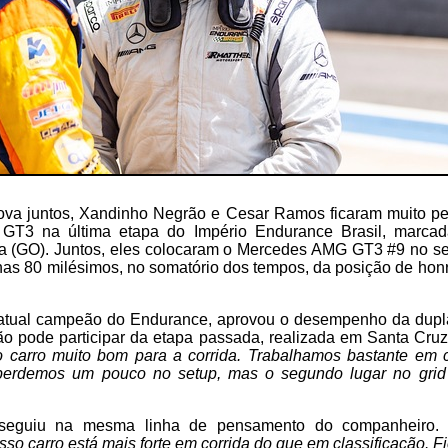
ova juntos, Xandinho Negrão e Cesar Ramos ficaram muito per
e GT3 na última etapa do Império Endurance Brasil, marcad
 (GO). Juntos, eles colocaram o Mercedes AMG GT3 #9 no se
nas 80 milésimos, no somatório dos tempos, da posição de honr
atual campeão do Endurance, aprovou o desempenho da dupl
não pode participar da etapa passada, realizada em Santa Cru
carro muito bom para a corrida. Trabalhamos bastante em 
s perdemos um pouco no setup, mas o segundo lugar no grid
seguiu na mesma linha de pensamento do companheiro
o carro está mais forte em corrida do que em classificação.