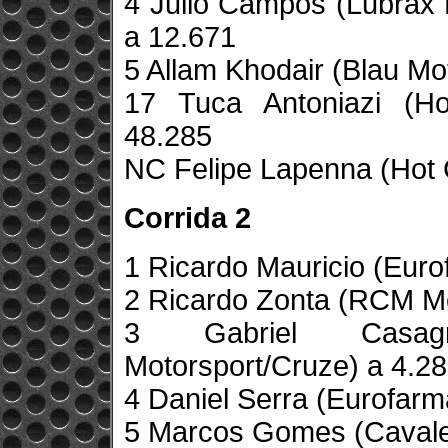
4 Julio Campos (Lubrax
a 12.671
5 Allam Khodair (Blau Mo
17 Tuca Antoniazi (H
48.285
NC Felipe Lapenna (Hot
Corrida 2
1 Ricardo Mauricio (Eur
2 Ricardo Zonta (RCM Mo
3 Gabriel Casagr
Motorsport/Cruze) a 4.2
4 Daniel Serra (Eurofar
5 Marcos Gomes (Cavalei