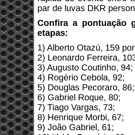
par de luvas DKR person
Confira a pontuação g
etapas:
1) Alberto Otazú, 159 po
2) Leonardo Ferreira, 10
3) Augusto Coutinho, 94;
4) Rogério Cebola, 92;
5) Douglas Pecoraro, 86;
6) Gabriel Roque, 80;
7) Tiago Vargas, 73;
8) Henrique Morbi, 67;
9) João Gabriel, 61;