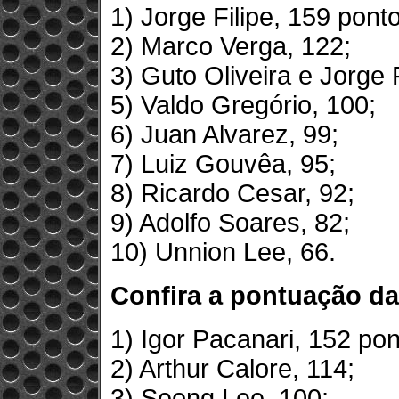
1) Jorge Filipe, 159 pont
2) Marco Verga, 122;
3) Guto Oliveira e Jorge
5) Valdo Gregório, 100;
6) Juan Alvarez, 99;
7) Luiz Gouvêa, 95;
8) Ricardo Cesar, 92;
9) Adolfo Soares, 82;
10) Unnion Lee, 66.
Confira a pontuação da
1) Igor Pacanari, 152 pon
2) Arthur Calore, 114;
3) Seong Lee, 100;