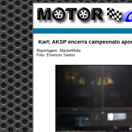
Kart: AKSP encerra campeonato apon
Reportagem: MasterMidia
Foto: Emerson Santos