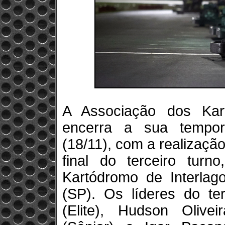
A Associação dos Kar
encerra a sua temporad
(18/11), com a realizaç
final do terceiro turn
Kartódromo de Interlag
(SP). Os líderes do te
(Elite), Hudson Olivei