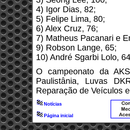
4) Igor Dias, 82;
5) Felipe Lima, 80;
6) Alex Cruz, 76;
7) Matheus Pacanari e Emí
9) Robson Lange, 65;
10) André Sgarbi Lolo, 64
O campeonato da AKSP
Paulistânia, Luvas DK
Reparação de Veículos e
Notícias
Página inicial