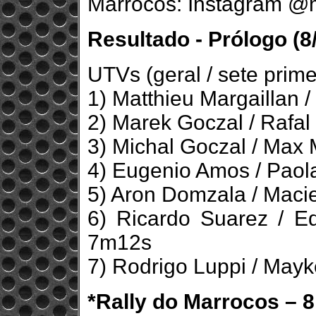
Marrocos: Instagram @
Resultado - Prólogo (8
UTVs (geral / sete prime
1) Matthieu Margaillan 
2) Marek Goczal / Rafal
3) Michal Goczal / Max 
4) Eugenio Amos / Paola
5) Aron Domzala / Maci
6) Ricardo Suarez / E
7m12s
7) Rodrigo Luppi / Mayk
*Rally do Marrocos – 8