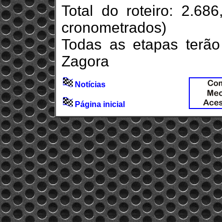
Total do roteiro: 2.68
cronometrados)
Todas as etapas terão 
Zagora
Notícias
Página inicial