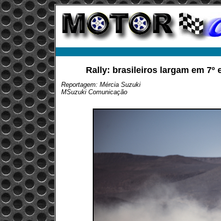
Rally: brasileiros largam em 7º
Reportagem: Mércia Suzuki
MSuzuki Comunicação