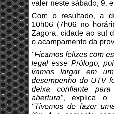
valer neste sábado, 9, e
Com o resultado, a d
10h06 (7h06 no horário
Zagora, cidade ao sul 
o acampamento da prov
"Ficamos felizes com es
legal esse Prólogo, p
vamos largar em um
desempenho do UTV foi 
deixa confiante par
abertura"
, explica o 
"Tivemos de fazer uma