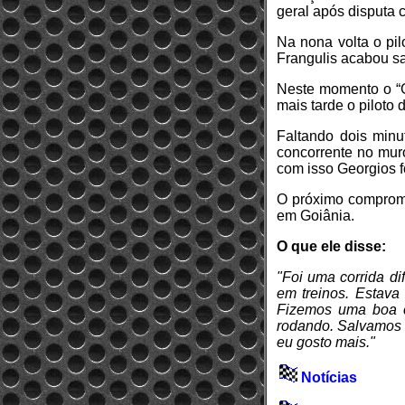
geral após disputa 
Na nona volta o pi
Frangulis acabou sa
Neste momento o “G
mais tarde o piloto
Faltando dois minu
concorrente no mur
com isso Georgios f
O próximo compromi
em Goiânia.
O que ele disse:
"Foi uma corrida di
em treinos. Estava
Fizemos uma boa co
rodando. Salvamos 
eu gosto mais."
Notícias