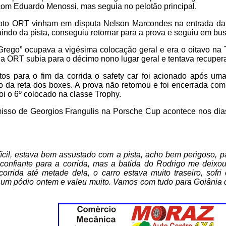
com Eduardo Menossi, mas seguia no pelotão principal.
loto ORT vinham em disputa Nelson Marcondes na entrada da 
indo da pista, conseguiu retornar para a prova e seguiu em bu
rego” ocupava a vigésima colocação geral e era o oitavo na T
 da ORT subia para o décimo nono lugar geral e tentava recupera
tos para o fim da corrida o safety car foi acionado após uma
o da reta dos boxes. A prova não retomou e foi encerrada com
oi o 6º colocado na classe Trophy.
sso de Georgios Frangulis na Porsche Cup acontece nos dias
fícil, estava bem assustado com a pista, acho bem perigoso, 
 confiante para a corrida, mas a batida do Rodrigo me deixo
rrida até metade dela, o carro estava muito traseiro, sofr
um pódio ontem e valeu muito. Vamos com tudo para Goiânia 