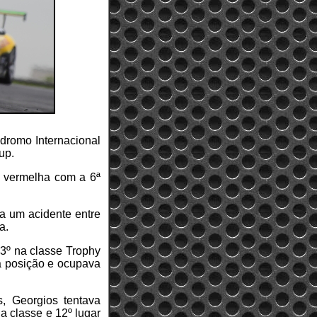
ódromo Internacional
up.
a vermelha com a 6ª
da um acidente entre
a.
 3º na classe Trophy
a posição e ocupava
, Georgios tentava
a classe e 12º lugar