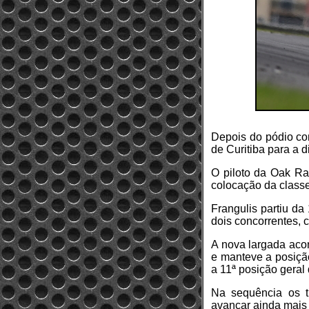
Depois do pódio con
de Curitiba para a 
O piloto da Oak Ra
colocação da classe
Frangulis partiu da
dois concorrentes, 
A nova largada acon
e manteve a posiçã
a 11ª posição geral
Na sequência os t
avançar ainda mais 