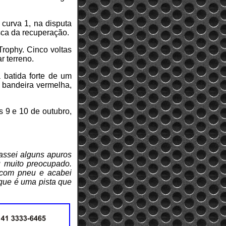
curva 1, na disputa
sca da recuperação.
rophy. Cinco voltas
r terreno.
 batida forte de um
 bandeira vermelha,
 9 e 10 de outubro,
passei alguns apuros
u muito preocupado.
i com pneu e acabei
que é uma pista que