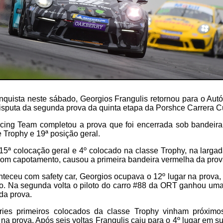
quista neste sábado, Georgios Frangulis retornou para o Aut
disputa da segunda prova da quinta etapa da Porshce Carrera C
cing Team completou a prova que foi encerrada sob bandeir
 Trophy e 19ª posição geral.
 15ª colocação geral e 4º colocado na classe Trophy, na larga
com capotamento, causou a primeira bandeira vermelha da prov
teceu com safety car, Georgios ocupava o 12º lugar na prova,
o. Na segunda volta o piloto do carro #88 da ORT ganhou um
 da prova.
ries primeiros colocados da classe Trophy vinham próximos
na prova. Após seis voltas Frangulis caiu para o 4º lugar em su