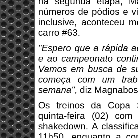
na segunda etapa, M
números de pódios e vit
inclusive, aconteceu 
carro #63.
"Espero que a rápida a
e ao campeonato contin
Vamos em busca de subi
começa com um traba
semana",
diz Magnabos
Os treinos da Copa 
quinta-feira (02) co
shakedown. A classific
11h50, enquanto a co