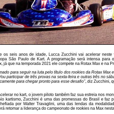
de os seis anos de idade, Lucca Zucchini vai acelerar neste
opa São Paulo de Kart. A programação será intensa para 
x, já que na temporada 2021 ele compete na Rotax Max e na P
mado para seguir na luta pelo título dos rookies da Rotax Max 
Vou participar de três provas na sexta-feira e outras três no s
camente para chegar pronto para esse desafio"
, diz Zucchini, 
elerar no kart, o jovem piloto também faz sua estreia nos m
No kartismo, Zucchini é uma das promessas do Brasil e faz 
chefiada por Walter Travaglini, uma das lendas da modalid
será retomar a liderança do campeonato de rookies na Max nest