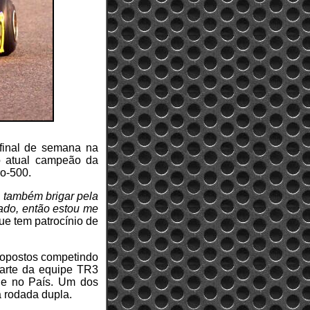
 final de semana na
o atual campeão da
ro-500.
e também brigar pela
ábado, então estou me
que tem patrocínio de
onopostos competindo
parte da equipe TR3
ade no País. Um dos
a rodada dupla.