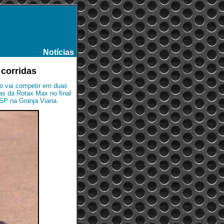
Notícias
-
 corridas
ro vai competir em duas
as da Rotax Max no final
SP na Granja Viana.