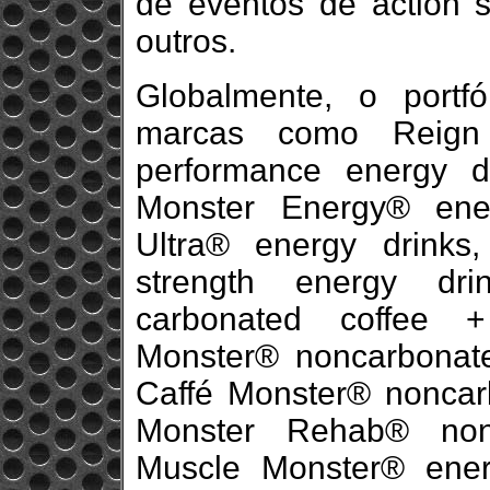
de eventos de action sp
outros.
Globalmente, o port
marcas como Reign
performance energy d
Monster Energy®️ ene
Ultra®️ energy drin
strength energy dri
carbonated coffee +
Monster®️ noncarbonat
Caffé Monster®️ noncar
Monster Rehab®️ non
Muscle Monster®️ ene