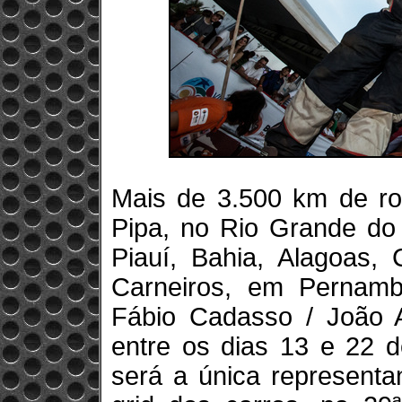
Mais de 3.500 km de rot
Pipa, no Rio Grande do 
Piauí, Bahia, Alagoas,
Carneiros, em Pernamb
Fábio Cadasso / João A
entre os dias 13 e 22 d
será a única represent