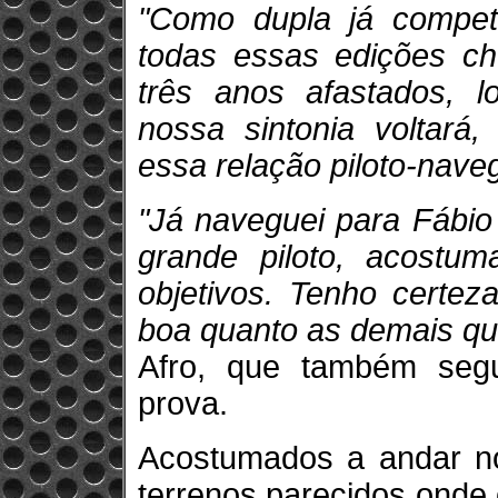
"Como dupla já compe
todas essas edições c
três anos afastados, l
nossa sintonia voltará
essa relação piloto-nave
"Já naveguei para Fábio
grande piloto, acostu
objetivos. Tenho certez
boa quanto as demais qu
Afro, que também segu
prova.
Acostumados a andar n
terrenos parecidos onde 