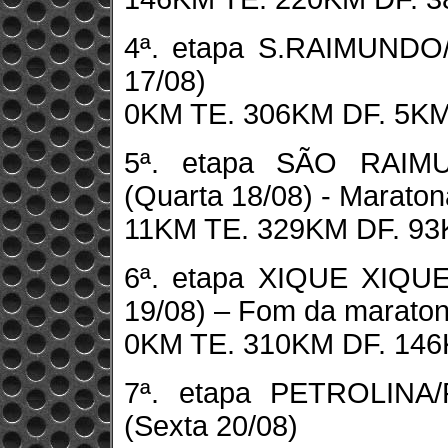
4ª. etapa S.RAIMUNDO/
17/08)
0KM TE. 306KM DF. 5KM
5ª. etapa SÃO RAIM
(Quarta 18/08) - Maraton
11KM TE. 329KM DF. 93
6ª. etapa XIQUE XIQU
19/08) – Fom da marato
0KM TE. 310KM DF. 146
7ª. etapa PETROLINA
(Sexta 20/08)