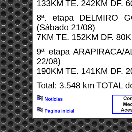
133KM TE. 242KM DF. 6
8ª. etapa DELMIRO G
(Sábado 21/08)
7KM TE. 152KM DF. 80K
9ª etapa ARAPIRACA/
22/08)
190KM TE. 141KM DF. 2
Total: 3.548 km TOTAL d
Notícias
Página inicial