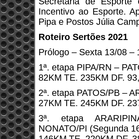
Secretaria de Esporte
Incentivo ao Esporte. A
Pipa e Postos Júlia Cam
Roteiro Sertões 2021
Prólogo – Sexta 13/08 –
1ª. etapa PIPA/RN – PA
82KM TE. 235KM DF. 93
2ª. etapa PATOS/PB – A
27KM TE. 245KM DF. 23
3ª. etapa ARARIP
NONATO/PI (Segunda 16
146KM TE. 220KM DF. 