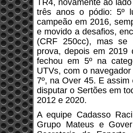
TR4, novamente ao lado 
três anos o pódio: 5º 
campeão em 2016, sempr
e movido a desafios, en
(CRF 250cc), mas se 
prova, depois em 2019 d
fechou em 5º na categ
UTVs, com o navegador A
7º, na Over 45. E assim 
disputar o Sertões em to
2012 e 2020.
A equipe Cadasso Raci
Grupo Mateus e Gover