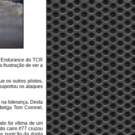
de Endurance do TCR
 frustração de ver a
 os outros pilotos,
 suportou os ataques
 na liderança. Desta
o belga Tom Coronel,
ndo foi vítima de um
 do carro #77 cruzou
ós punição da dupla