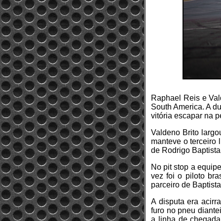
Raphael Reis e Val
South America. A du
vitória escapar na p
Valdeno Brito larg
manteve o terceiro 
de Rodrigo Baptista
No pit stop a equip
vez foi o piloto br
parceiro de Baptista
A disputa era acirr
furo no pneu diante
a linha de chegada