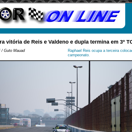
ra vitória de Reis e Valdeno e dupla termina em 3º 
i / Guto Mauad
Raphael Reis ocupa a terceira coloca
campeonato.