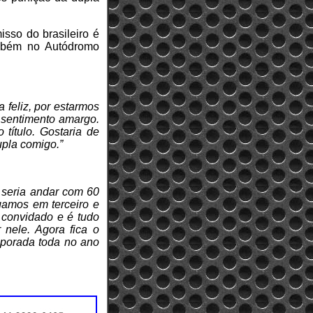
sso do brasileiro é
ambém no Autódromo
 feliz, por estarmos
e sentimento amargo.
título. Gostaria de
upla comigo.”
e seria andar com 60
gamos em terceiro e
o convidado e é tudo
 nele. Agora fica o
mporada toda no ano