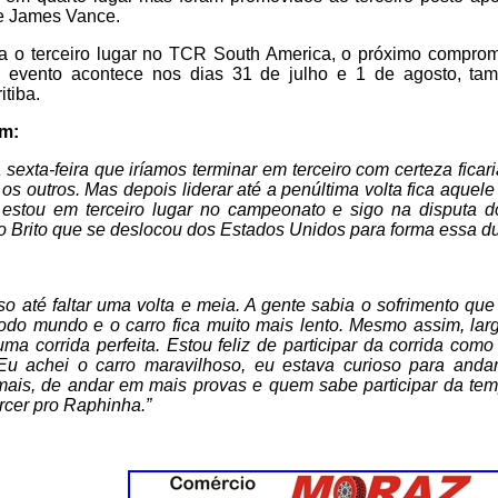
e James Vance.
 o terceiro lugar no TCR South America, o próximo compromi
 o evento acontece nos dias 31 de julho e 1 de agosto, t
itiba.
am:
sexta-feira que iríamos terminar em terceiro com certeza ficaria
s outros. Mas depois liderar até a penúltima volta fica aquel
estou em terceiro lugar no campeonato e sigo na disputa do 
 Brito que se deslocou dos Estados Unidos para forma essa d
so até faltar uma volta e meia. A gente sabia o sofrimento qu
todo mundo e o carro fica muito mais lento. Mesmo assim, lar
a corrida perfeita. Estou feliz de participar da corrida com
u achei o carro maravilhoso, eu estava curioso para andar
mais, de andar em mais provas e quem sabe participar da te
rcer pro Raphinha.”