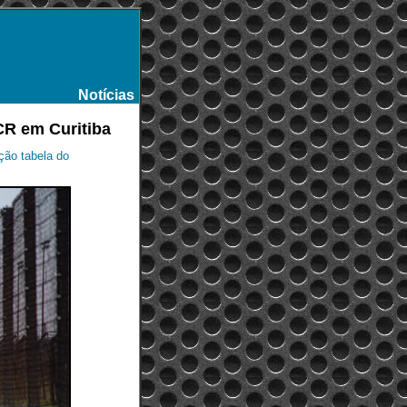
Notícias
-
TCR em Curitiba
ção tabela do