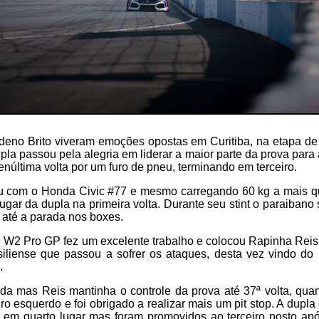
deno Brito viveram emoções opostas em Curitiba, na etapa 
pla passou pela alegria em liderar a maior parte da prova para a
enúltima volta por um furo de pneu, terminando em terceiro.
ou com o Honda Civic #77 e mesmo carregando 60 kg a mais que
lugar da dupla na primeira volta. Durante seu stint o paraibano
 até a parada nos boxes.
e W2 Pro GP fez um excelente trabalho e colocou Rapinha Reis
asiliense que passou a sofrer os ataques, desta vez vindo d
.
ada mas Reis mantinha o controle da prova até 37ª volta, qua
iro esquerdo e foi obrigado a realizar mais um pit stop. A dupla
 em quarto lugar mas foram promovidos ao terceiro posto ap