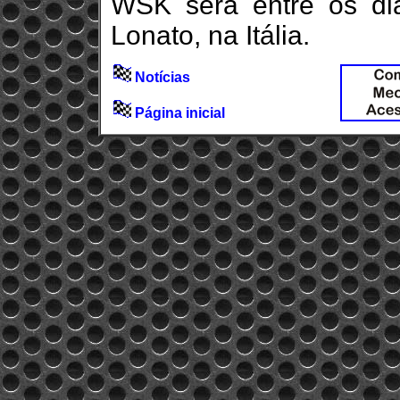
WSK será entre os d
Lonato, na Itália.
Notícias
Página inicial