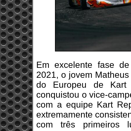
Em excelente fase de
2021, o jovem Matheus F
do Europeu de Kart
conquistou o vice-camp
com a equipe Kart Repub
extremamente consistent
com três primeiros 