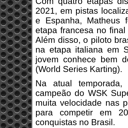
Com quatro etapas di
2021, em pistas localiz
e Espanha, Matheus f
etapa francesa no fina
Além disso, o piloto bra
na etapa italiana em S
jovem conhece bem d
(World Series Karting).
Na atual temporada, i
campeão do WSK Super
muita velocidade nas p
para competir em 2
conquistas no Brasil.