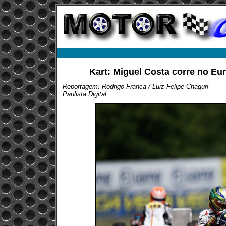
Kart: Miguel Costa corre no E
Reportagem: Rodrigo França / Luiz Felipe Chaguri
Paulista Digital