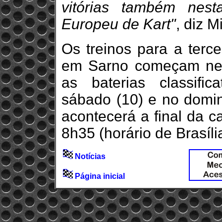
vitórias também nes
Europeu de Kart"
, diz M
Os treinos para a terc
em Sarno começam nest
as baterias classific
sábado (10) e no domi
acontecerá a final da c
8h35 (horário de Brasíli
Notícias
Página inicial