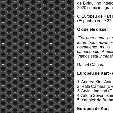
de Birigui, no int
2020 como integran
O Europeu de Kart r
(Espanha) entre 22 
O que ele disse:
“Foi uma etapa mui
foram bem moviment
novamente muito 
campeonato. A moti
Vamos seguir trabal
Rafael Câmara
Europeu de Kart - 
1. Andrea Kimi Anton
2. Rafa Câmara (B
3. Arvid Lindblad (
4. Artem Severiukh
5. Yannick de Brab
Europeu de Kart – 