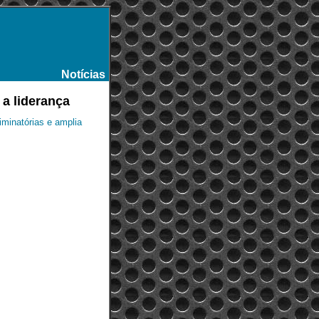
Notícias
-
a liderança
iminatórias e amplia