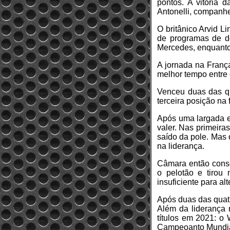
pontos. A vitória 
Antonelli, companh
O britânico Arvid L
de programas de de
Mercedes, enquanto 
A jornada na França
melhor tempo entre 
Venceu duas das qu
terceira posição na f
Após uma largada e
valer. Nas primeiras
saído da pole. Mas 
na liderança.
Câmara então conser
o pelotão e tiro
insuficiente para al
Após duas das quatr
Além da liderança 
títulos em 2021: 
Campeoanto Mundial 