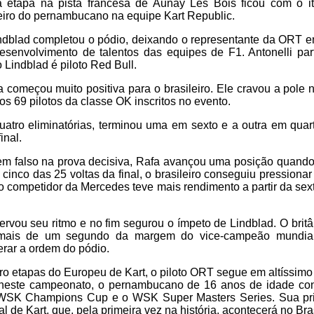
da etapa na pista francesa de Aunay Les Bois ficou com o i
eiro do pernambucano na equipe Kart Republic.
indblad completou o pódio, deixando o representante da ORT en
senvolvimento de talentos das equipes de F1. Antonelli part
Lindblad é piloto Red Bull.
 começou muito positiva para o brasileiro. Ele cravou a pole n
os 69 pilotos da classe OK inscritos no evento.
atro eliminatórias, terminou uma em sexto e a outra em quart
inal.
m falso na prova decisiva, Rafa avançou uma posição quand
 cinco das 25 voltas da final, o brasileiro conseguiu pressionar
o competidor da Mercedes teve mais rendimento a partir da sexta
vou seu ritmo e no fim segurou o ímpeto de Lindblad. O brit
u mais de um segundo da margem do vice-campeão mundial
terar a ordem do pódio.
o etapas do Europeu de Kart, o piloto ORT segue em altíssimo
neste campeonato, o pernambucano de 16 anos de idade con
o WSK Champions Cup e o WSK Super Masters Series. Sua pri
de Kart, que, pela primeira vez na história, acontecerá no Brasi