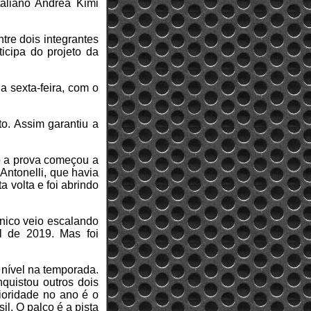
taliano Andrea Kimi
tre dois integrantes
icipa do projeto da
a sexta-feira, com o
o. Assim garantiu a
o a prova começou a
 Antonelli, que havia
 volta e foi abrindo
ânico veio escalando
 de 2019. Mas foi
 nível na temporada.
quistou outros dois
oridade no ano é o
l. O palco é a pista