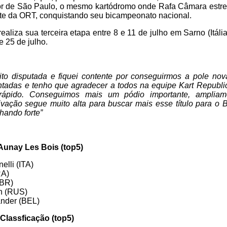
erior de São Paulo, o mesmo kartódromo onde Rafa Câmara est
te da ORT, conquistando seu bicampeonato nacional.
ealiza sua terceira etapa entre 8 e 11 de julho em Sarno (Itália
e 25 de julho.
to disputada e fiquei contente por conseguirmos a pole nov
adas e tenho que agradecer a todos na equipe Kart Republi
rápido. Conseguimos mais um pódio importante, ampliam
vação segue muito alta para buscar mais esse título para o B
hando forte”
Aunay Les Bois (top5)
elli (ITA)
RA)
GBR)
in (RUS)
ander (BEL)
Classficação (top5)