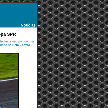
Notícias
-
Copa SPR
identes e não pontuou na
ábado no Beto Carrero.