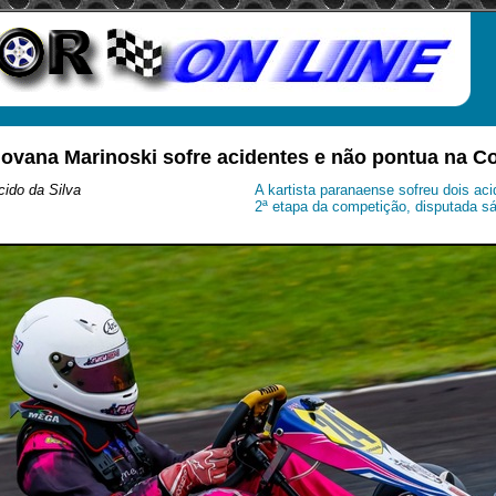
iovana Marinoski sofre acidentes e não pontua na 
ido da Silva
A kartista paranaense sofreu dois ac
2ª etapa da competição, disputada s