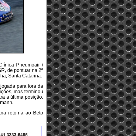
línica Pneumoair /
ASR, de pontuar na 2ª
ha, Santa Catarina.
 jogada para fora da
sições, mas terminou
ra a última posição.
imann.
na retorna ao Beto