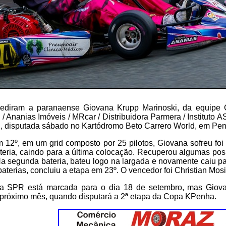
pediram a paranaense Giovana Krupp Marinoski, da equipe C
 / Ananias Imóveis / MRcar / Distribuidora Parmera / Instituto 
 disputada sábado no Kartódromo Beto Carrero World, em Pen
 12º, em um grid composto por 25 pilotos, Giovana sofreu foi
ateria, caindo para a última colocação. Recuperou algumas po
Na segunda bateria, bateu logo na largada e novamente caiu pa
terias, concluiu a etapa em 23º. O vencedor foi Christian Mos
a SPR está marcada para o dia 18 de setembro, mas Giova
o próximo mês, quando disputará a 2ª etapa da Copa KPenha.