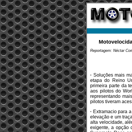
Motovelocida
Reportagem: Néctar Co
·
Soluções mais mac
etapa do Reino U
primeira parte da t
aos pilotos do Wo
representando mai
pilotos tiveram ace
·
Extramacio para a 
elevação e um traç
alta velocidade, al
exigente, a opção 