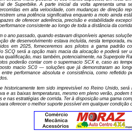
l de Superbike. A parte inicial da volta apresenta uma s
 percorridas em alta velocidade, com mudanças de direção re
nistrem uma potência significativa enquanto a moto ainda está
apazes de oferecer aderência, precisão e estabilidade excepc
formance consistente ao longo de toda a distância da corrida
 o ano passado, quando estavam disponíveis apenas soluçõe
ção de desenvolvimento estava incluída, nesta temporada,
zidos em 2025, forneceremos aos pilotos a gama padrão c
o SCQ será a opção mais macia da alocação e poderá ser u
e na qualificação, mas também, potencialmente, na Superpole Ra
lotos poderão contar com o supermacio SCX e, caso as temp
posto macio SC0 — soluções que já demonstraram ao lon
o entre performance absoluta e consistência, como refletido 
dos.
ue historicamente tem sido imprevisível no Reino Unido, ser
uva e as baixas temperaturas, mesmo em pleno verão, podem te
 e nas estratégias de corrida. Ter à disposição uma gama compl
 para oferecer o melhor suporte possível em qualquer condição c