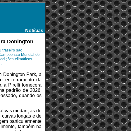
Notícias
-
ara Donington
 traseiro são
 Campeonato Mundial de
ondições climáticas
.
m Donington Park, a
o encerramento da
 a Pirelli fornecerá
ma padrão de 2026,
passado, quando os
cativas mudanças de
 curvas longas e de
agem particularmente
ialmente, também na