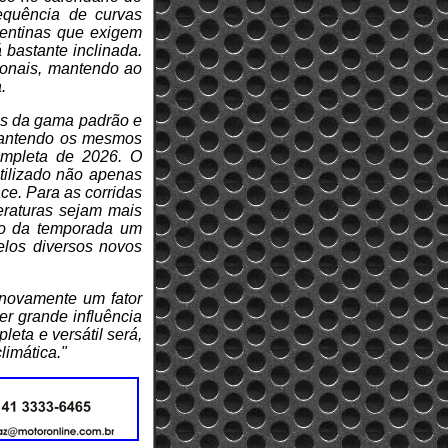
equência de curvas
pentinas que exigem
 bastante inclinada.
ionais, mantendo ao
.
s da gama padrão e
 mantendo os mesmos
ompleta de 2026. O
tilizado não apenas
ce. Para as corridas
eraturas sejam mais
go da temporada um
pelos diversos novos
á novamente um fator
r grande influência
eta e versátil será,
limática."