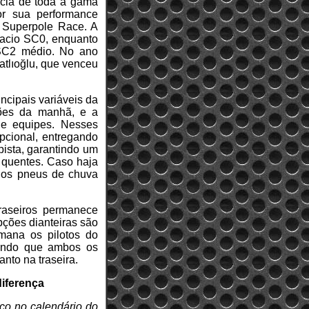
cia de toda a gama
or sua performance
a Superpole Race. A
macio SC0, enquanto
 SC2 médio. No ano
atlıoğlu, que venceu
ncipais variáveis da
sões da manhã, e a
s e equipes. Nesses
pcional, entregando
pista, garantindo um
s quentes. Caso haja
 os pneus de chuva
raseiros permanece
ções dianteiras são
ana os pilotos do
endo que ambos os
nto na traseira.
diferença
ico no calendário do