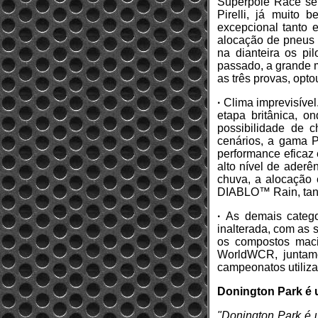
Superpole Race se
Pirelli, já muito
excepcional tanto 
alocação de pneus 
na dianteira os p
passado, a grande m
as três provas, opt
·
Clima imprevisível
etapa britânica, 
possibilidade de c
cenários, a gama P
performance eficaz 
alto nível de aderê
chuva, a alocação
DIABLO™ Rain, tanto
·
As demais catego
inalterada, com as
os compostos mac
WorldWCR, juntam
campeonatos utiliza
Donington Park é u
"Donington Park é u