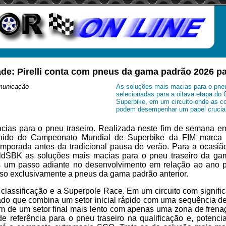
de: Pirelli conta com pneus da gama padrão 2026 p
municação
As soluções mais macias para o pneu
selecionadas para a oitava etapa do
Superbike, em um circuito onde as c
podem desempenhar um papel crucial
ias para o pneu traseiro. Realizada neste fim de semana e
nido do Campeonato Mundial de Superbike da FIM marca 
emporada antes da tradicional pausa de verão. Para a ocasião,
rldSBK as soluções mais macias para o pneu traseiro da ga
s um passo adiante no desenvolvimento em relação ao ano 
sso exclusivamente a pneus da gama padrão anterior.
classificação e a Superpole Race. Em um circuito com signifi
ado que combina um setor inicial rápido com uma sequência de
ém de um setor final mais lento com apenas uma zona de fren
de referência para o pneu traseiro na qualificação e, potenc