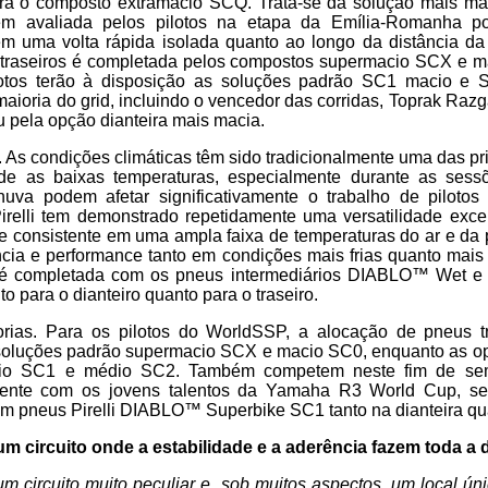
rá o composto extramacio SCQ. Trata-se da solução mais ma
 bem avaliada pelos pilotos na etapa da Emília-Romanha p
em uma volta rápida isolada quanto ao longo da distância d
traseiros é completada pelos compostos supermacio SCX e 
ilotos terão à disposição as soluções padrão SC1 macio e
aioria do grid, incluindo o vencedor das corridas, Toprak Razg
ou pela opção dianteira mais macia.
. As condições climáticas têm sido tradicionalmente uma das pri
onde as baixas temperaturas, especialmente durante as ses
huva podem afetar significativamente o trabalho de piloto
irelli tem demonstrado repetidamente uma versatilidade exce
e consistente em uma ampla faixa de temperaturas do ar e da 
ncia e performance tanto em condições mais frias quanto mai
 é completada com os pneus intermediários DIABLO™ Wet e
 para o dianteiro quanto para o traseiro.
rias. Para os pilotos do WorldSSP, a alocação de pneus t
 soluções padrão supermacio SCX e macio SC0, enquanto as op
io SC1 e médio SC2. Também competem neste fim de sem
ente com os jovens talentos da Yamaha R3 World Cup, s
m pneus Pirelli DIABLO™ Superbike SC1 tanto na dianteira qua
m circuito onde a estabilidade e a aderência fazem toda a 
m circuito muito peculiar e, sob muitos aspectos, um local ún