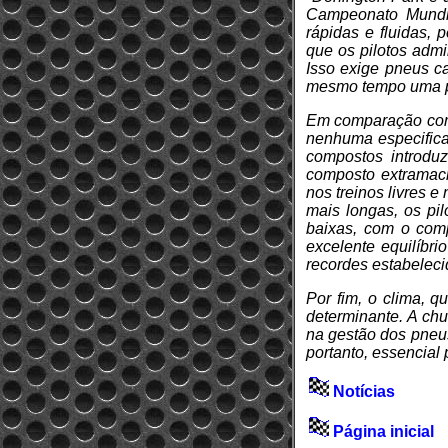
Campeonato Mundia
rápidas e fluidas,
que os pilotos admi
Isso exige pneus c
mesmo tempo uma per
Em comparação com
nenhuma especifica
compostos introdu
composto extramaci
nos treinos livres 
mais longas, os pi
baixas, com o com
excelente equilíbri
recordes estabeleci
Por fim, o clima, q
determinante. A ch
na gestão dos pneus
portanto, essencial
Notícias
Página inicial